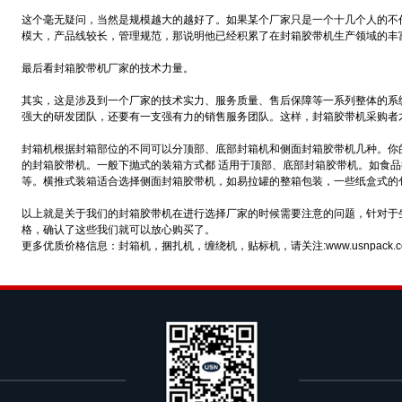
这个毫无疑问，当然是规模越大的越好了。如果某个厂家只是一个十几个人的不
模大，产品线较长，管理规范，那说明他已经积累了在封箱胶带机生产领域的丰
最后看封箱胶带机厂家的技术力量。
其实，这是涉及到一个厂家的技术实力、服务质量、售后保障等一系列整体的系
强大的研发团队，还要有一支强有力的销售服务团队。这样，封箱胶带机采购者
封箱机根据封箱部位的不同可以分顶部、底部封箱机和侧面封箱胶带机几种。你
的封箱胶带机。一般下抛式的装箱方式都 适用于顶部、底部封箱胶带机。如食
等。横推式装箱适合选择侧面封箱胶带机，如易拉罐的整箱包装，一些纸盒式的包
以上就是关于我们的封箱胶带机在进行选择厂家的时候需要注意的问题，针对于
格，确认了这些我们就可以放心购买了。
更多优质价格信息：
封箱机
，
捆扎机
，
缠绕机
，
贴标机
，请关注:
www.usnpack.