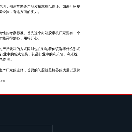
作坊，那通常来说产品质量就难以保证。如果厂家规
富经验，有这方面的实力。
统性的考察标准。首先这个封箱胶带机厂家要有一个
才能买得放心，用得开心。
的产品装箱的方式同时也在影响着你该选择什么形式
品行业中的袋式包装，乳品行业中的利乐包、利乐枕
装 等。
生产厂家的选择，首要的问题就是机器的质量以及价
com