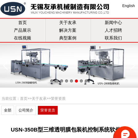
English
首页
关于友承
新闻中心
产品展示
解决方案
人才招聘
在线视频
典型案例
联系我们
当前位置：
首页
>>
关于友承
>>
荣誉资质
全部
公司简介
荣誉资质
USN-350B型三维透明膜包装机控制系统软件V1