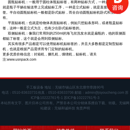
圆瓶贴标机
：一般用于圆柱体瓶贴标签，有两种贴标方式，一种是卧式贴标，
就是瓶子平躺在输送带上完成贴标工序，一种是立式贴标，就是直接站立这贴标
签。半自动圆瓶贴标机一般都是卧式贴标，而全自动圆瓶贴标机卧式和立式都
有。
平面贴标机：也就是给物体表面贴标机，例如只想贴条形码，或者瓶盖贴标
签，这种一般是立式为主，也有少出卧式贴标签的。
双侧贴标机：像我们常用到的250ml的海飞丝洗发水就是扁瓶的，他的双侧面
都贴了标签，这个就是会用到双侧贴标。
其实有很多产品都是可以使用贴标机贴标签的，并且大多数都是定制型贴标
机，也就是根据产品需求而专门定制的贴标机。
更多优质价格信息：
封箱机
，
捆扎机
，
缠绕机
，
贴标机
，请关
注:
www.usnpack.com
手工板设备 地址：无锡市锡山区东北塘华章路90号
电话：0510-83633731传真：0510-83633706 邮箱：admin@jsyoucheng.com
苏
ICP备10222761号-1
苏ICP备10222761号-3
本站所有文字、图片归本公司所有。严禁非本公司分销体系擅自下载、转载。
无锡网
站建设
：
无锡和诚科技
免责声明
版权所有：无锡友承机械制造有限公司 All rights reserved ©
www.jsyoucheng.com